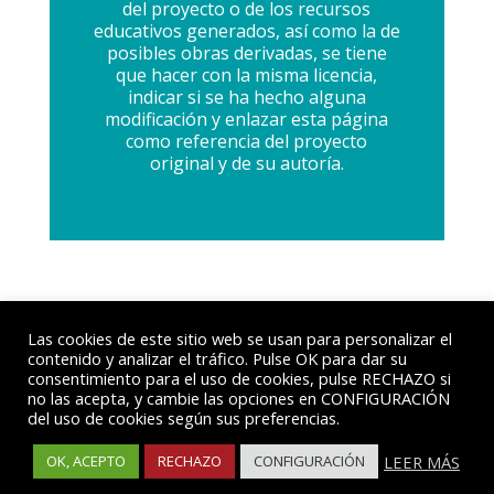
del proyecto o de los recursos
educativos generados, así como la de
posibles obras derivadas, se tiene
que hacer con la misma licencia,
indicar si se ha hecho alguna
modificación y enlazar esta página
como referencia del proyecto
original y de su autoría.
Las cookies de este sitio web se usan para personalizar el
contenido y analizar el tráfico. Pulse OK para dar su
consentimiento para el uso de cookies, pulse RECHAZO si
no las acepta, y cambie las opciones en CONFIGURACIÓN
del uso de cookies según sus preferencias.
© Fundación Trilema. C/ Valencia, 37 B | 46940
Manises (Valencia)
Legal y Privacidad
.
LEER MÁS
OK, ACEPTO
RECHAZO
CONFIGURACIÓN
Canal Ético
.