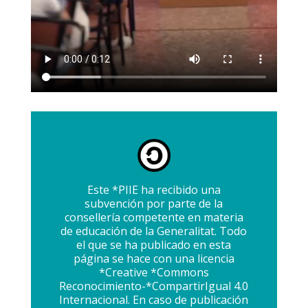
Este *PIIE ha recibido una
subvención por parte de la
consellería competente en materia
de educación de la Generalitat. Todo
el que se ha publicado en esta
página se hace con una licencia
*Creative *Commons
Reconocimiento-*CompartirIgual 4.0
Internacional. En caso de publicación